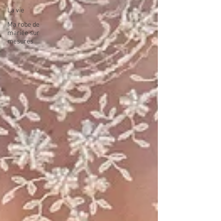
La vie
Ma robe de
mariée sur
mesures