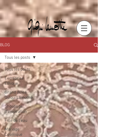
BLOG
Tous les posts
Tous les posts
Entreprise
Ethique
Grand défilé
Quiqui Lamothe
Shootings
d'Inspiration
Fille de l'eau
Mariage
Cosmique