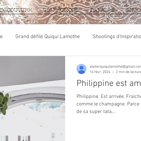
BE COUTURE
COLLECTIONS
BALADES
SHOO
ue
Grand défilé Quiqui Lamothe
Shootings d'Inspirati
Ma robe de mariée sur mesures
atelierquiquilamothe@gmail.co
14 févr. 2024
2 min de lectur
Philippine est a
Philippine. Est arrivée. Fraic
comme le champagne. Parce que
de sa super tata,...