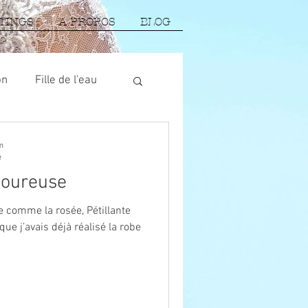
TINGS
A PROPOS
BLOG
on
Fille de l'eau
m
e
moureuse
he comme la rosée, Pétillante
 j’avais déjà réalisé la robe