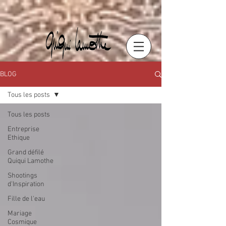
BLOG
Tous les posts
Tous les posts
Entreprise
Ethique
Grand défilé
Quiqui Lamothe
Shootings
d'Inspiration
Fille de l'eau
Mariage
Cosmique