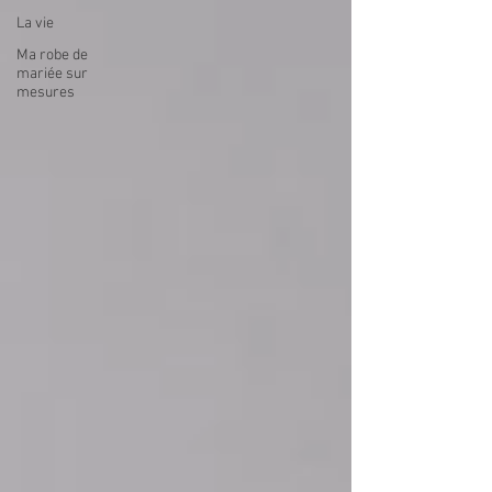
La vie
Ma robe de
mariée sur
mesures